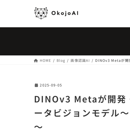
コ
ナ
ン
ビ
テ
ゲ
ン
ー
ツ
シ
へ
ョ
ス
ン
キ
に
ッ
移
HOME
Blog
画像認識AI
DINOv3 Me
プ
動
2025-09-05
DINOv3 Metaが
ータビジョンモデル～
～