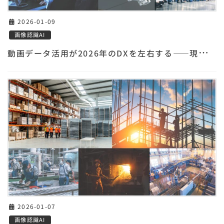
2026-01-09
画像認識AI
動
画データ活用が2026年のDXを左右する——現場カメラの“死蔵データ”を資産に変える方法
2026-01-07
画像認識AI