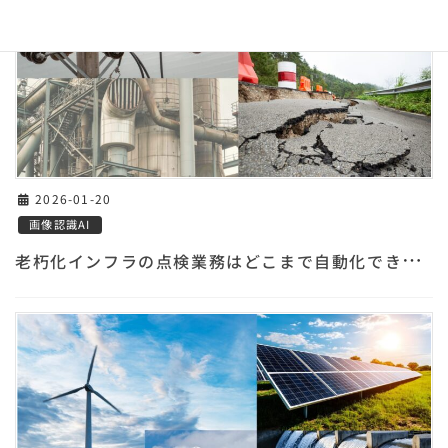
2026-01-20
画像認識AI
老
朽化インフラの点検業務はどこまで自動化できるのか～画像認識AIによる道路・橋梁点検の最新動向～