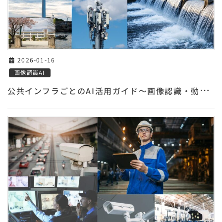
2026-01-16
画像認識AI
公
共インフラごとのAI活用ガイド～画像認識・動画認識・液体異常検知AIで変わるインフラ保全と運用～