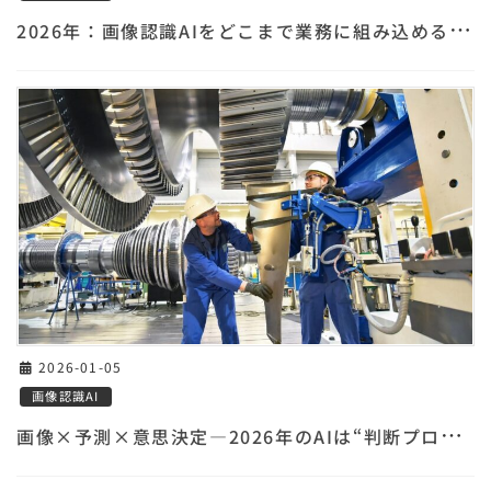
2
026年：画像認識AIをどこまで業務に組み込める？ー最新テクノロジーと現場が得るメリットー
2026-01-05
画像認識AI
画
像×予測×意思決定—2026年のAIは“判断プロセス”まで踏み込む