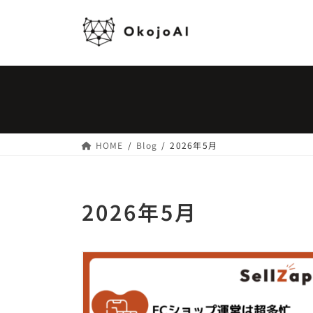
コ
ナ
ン
ビ
テ
ゲ
ン
ー
ツ
シ
へ
ョ
ス
ン
キ
に
ッ
移
HOME
Blog
2026年5月
プ
動
2026年5月