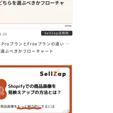
SellZap活用術
5-25
ap ProプランとFreeプランの違い —
を選ぶべきかフローチャート