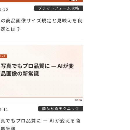
プラットフォーム攻略
5-20
ifyの商品画像サイズ規定と見映えを良
設定とは？
商品写真テクニック
5-11
真でもプロ品質に — AIが変える商
の新常識