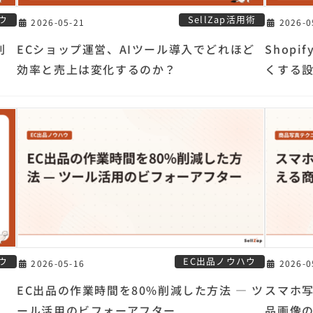
ウ
SellZap活用術
2026-05-21
2026-0
削
ECショップ運営、AIツール導入でどれほど
Shop
効率と売上は変化するのか？
くする
ウ
EC出品ノウハウ
2026-05-16
2026-0
EC出品の作業時間を80%削減した方法 — ツ
スマホ写
ール活用のビフォーアフター
品画像