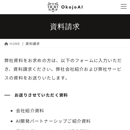
コ
ナ
ン
ビ
テ
ゲ
ン
ー
資料請求
ツ
シ
へ
ョ
ス
ン
HOME
資料請求
キ
に
ッ
移
弊社資料をお求めの方は、以下のフォームに入力いただ
プ
動
き、資料請求ください。弊社会社紹介および弊社サービ
スの資料をお送りいたします。
お送りさせていただく資料
会社紹介資料
AI開発パートナーシップご紹介資料