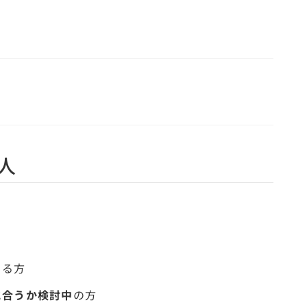
人
いる方
に合うか検討中
の方