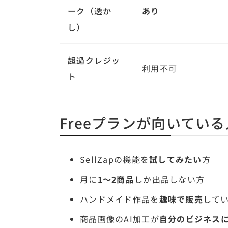
ーク（透か
あり
し）
超過クレジッ
利用不可
ト
Freeプランが向いている
SellZapの機能を
試してみたい
方
月に
1〜2商品
しか出品しない方
ハンドメイド作品を
趣味で販売
して
商品画像のAI加工が
自分のビジネス