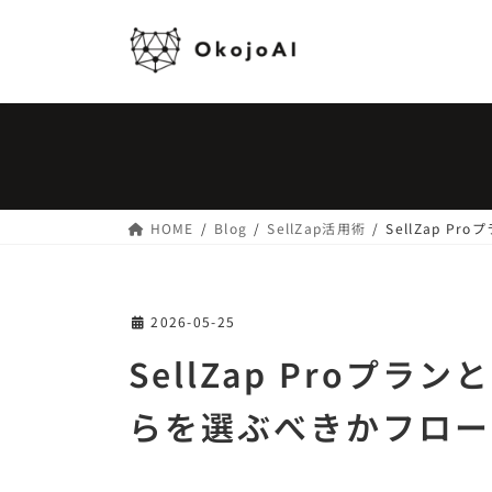
コ
ナ
ン
ビ
テ
ゲ
ン
ー
ツ
シ
へ
ョ
ス
ン
キ
に
ッ
移
HOME
Blog
SellZap活用術
SellZap 
プ
動
2026-05-25
SellZap Proプラ
らを選ぶべきかフロー