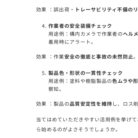
効果 ：誤出荷・
トレーサビリティ不備の
作業者の安全装備チェック
用途例：構内カメラで作業者の
ヘル
着用時にアラート。
効果 ：作業
安全の徹底と事故の未然防止
製品色・形状の一貫性チェック
用途例：塗料や樹脂製品の
色ムラや
察知。
効果 ：製品の
品質安定性を維持
し、ロス
当てはめていただきやすい活用例を挙げて
ら始めるのがよさそうでしょうか。