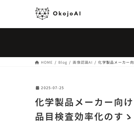
コ
ナ
ン
ビ
テ
ゲ
ン
ー
ツ
シ
へ
ョ
ス
ン
キ
に
ッ
移
HOME
Blog
画像認識AI
化学製品メーカー向
プ
動
2025-07-25
化学製品メーカー向け
品目検査効率化のすゝ