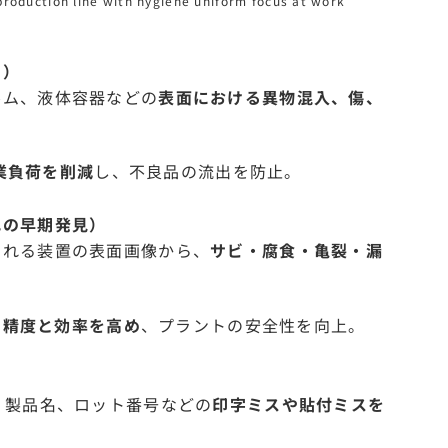
roduction line with hygiene uniform focus at work
出）
ルム、液体容器などの
表面における異物混入、傷、
業負荷を削減
し、不良品の流出を防止。
れの早期発見）
される装置の表面画像から、
サビ・腐食・亀裂・漏
の精度と効率を高め
、プラントの安全性を向上。
、製品名、ロット番号などの
印字ミスや貼付ミスを