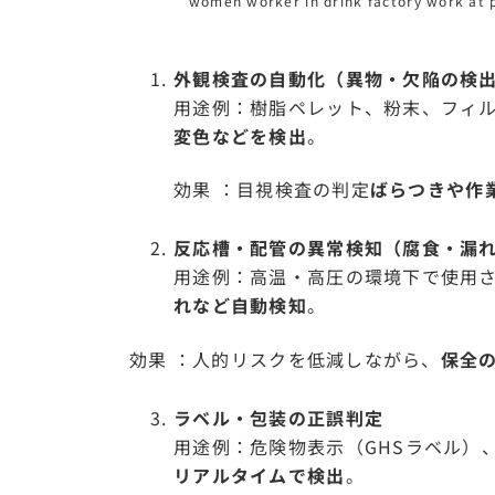
women worker in drink factory work at p
外観検査の自動化（異物・欠陥の検
用途例：樹脂ペレット、粉末、フィ
変色などを検出
。
効果 ：目視検査の判定
ばらつきや作
反応槽・配管の異常検知（腐食・漏
用途例：高温・高圧の環境下で使用
れなど自動検知
。
効果 ：人的リスクを低減しながら、
保全
ラベル・包装の正誤判定
用途例：危険物表示（GHSラベル）
リアルタイムで検出
。