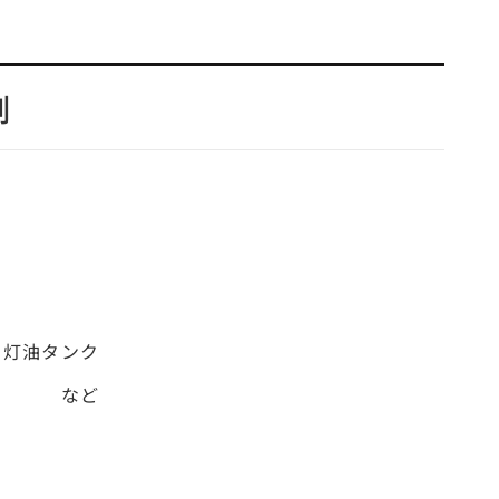
例
、灯油タンク
手袋 など