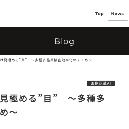
Top
News
Blog
け見極める”目” ～多種多品目検査効率化のすゝめ～
画像認識AI
見極める”目” ～多種多
め～