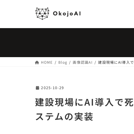
コ
ナ
ン
ビ
テ
ゲ
ン
ー
ツ
シ
へ
ョ
ス
ン
キ
に
ッ
移
HOME
Blog
画像認識AI
建設現場にAI導入
プ
動
2025-10-29
建設現場にAI導入で
ステムの実装