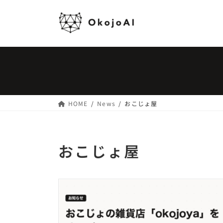
コ
ナ
ン
ビ
テ
ゲ
ン
ー
ツ
シ
へ
ョ
ス
ン
キ
に
ッ
移
HOME
News
おこじょ屋
プ
動
おこじょ屋