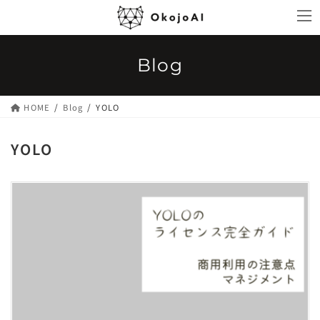
コ
ナ
ン
ビ
テ
ゲ
ン
ー
Blog
ツ
シ
へ
ョ
ス
ン
HOME
Blog
YOLO
キ
に
ッ
移
YOLO
プ
動