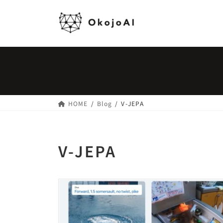
コ
ナ
ン
ビ
テ
ゲ
ン
ー
ツ
シ
へ
ョ
ス
ン
キ
に
ッ
移
HOME
Blog
V-JEPA
プ
動
V-JEPA