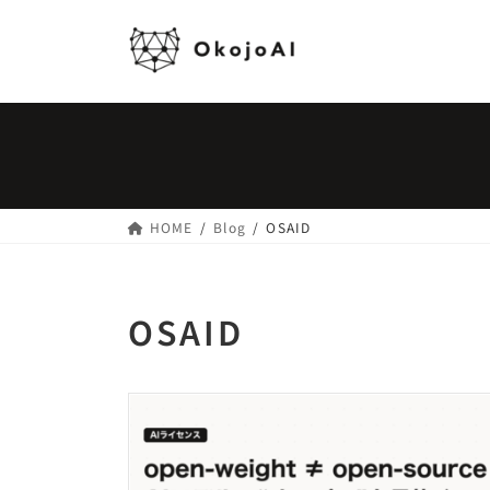
コ
ナ
ン
ビ
テ
ゲ
ン
ー
ツ
シ
へ
ョ
ス
ン
キ
に
ッ
移
HOME
Blog
OSAID
プ
動
OSAID