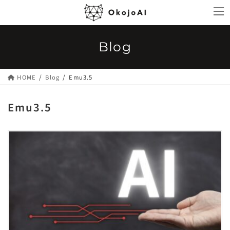
コ
ナ
ン
ビ
テ
ゲ
ン
ー
Blog
ツ
シ
へ
ョ
ス
ン
HOME
Blog
Emu3.5
キ
に
ッ
移
Emu3.5
プ
動