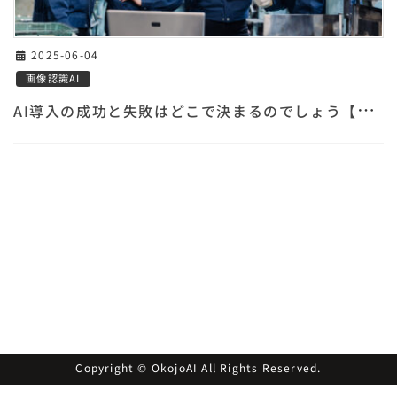
2025-06-04
画像認識AI
A
I導入の成功と失敗はどこで決まるのでしょう【連載Vol.2】
Copyright © OkojoAI All Rights Reserved.