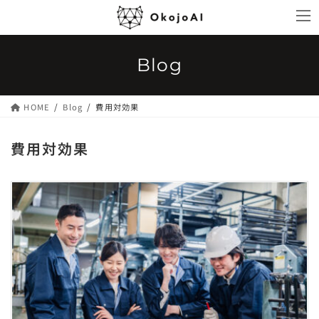
コ
ナ
ン
ビ
テ
ゲ
ン
ー
Blog
ツ
シ
へ
ョ
ス
ン
HOME
Blog
費用対効果
キ
に
ッ
移
費用対効果
プ
動