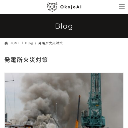
コ
ナ
ン
ビ
テ
ゲ
ン
ー
Blog
ツ
シ
へ
ョ
ス
ン
HOME
Blog
発電所火災対策
キ
に
ッ
移
発電所火災対策
プ
動