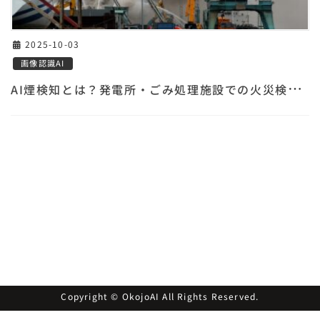
2025-10-03
画像認識AI
A
I煙検知とは？発電所・ごみ処理施設での火災検知を実現
Copyright © OkojoAI All Rights Reserved.