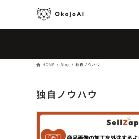
コ
ナ
ン
ビ
テ
ゲ
ン
ー
ツ
シ
へ
ョ
ス
ン
キ
に
ッ
移
HOME
Blog
独自ノウハウ
プ
動
独自ノウハウ