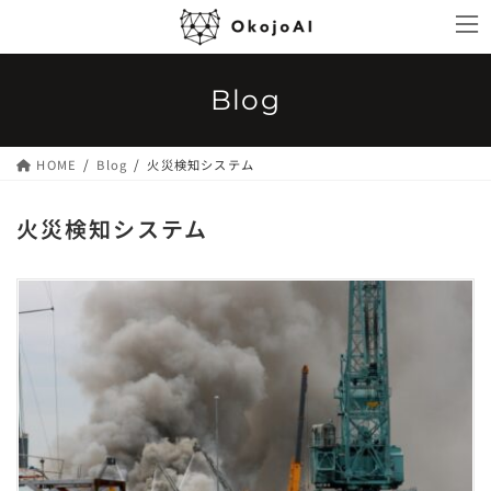
コ
ナ
ン
ビ
テ
ゲ
ン
ー
Blog
ツ
シ
へ
ョ
ス
ン
HOME
Blog
火災検知システム
キ
に
ッ
移
火災検知システム
プ
動