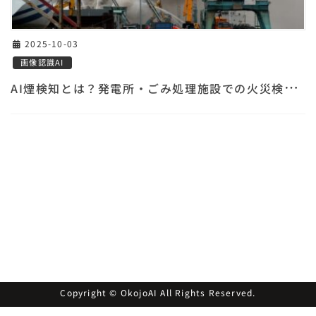
2025-10-03
画像認識AI
A
I煙検知とは？発電所・ごみ処理施設での火災検知を実現
Copyright © OkojoAI All Rights Reserved.