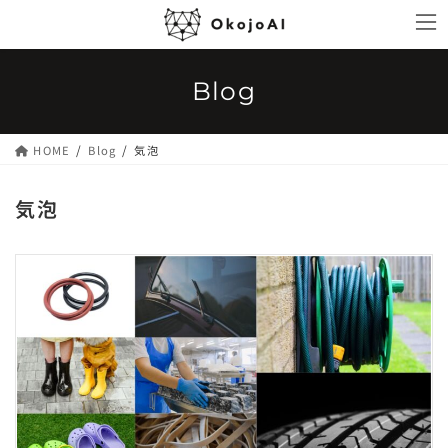
コ
ナ
ン
ビ
テ
ゲ
ン
ー
Blog
ツ
シ
へ
ョ
ス
ン
HOME
Blog
気泡
キ
に
ッ
移
気泡
プ
動