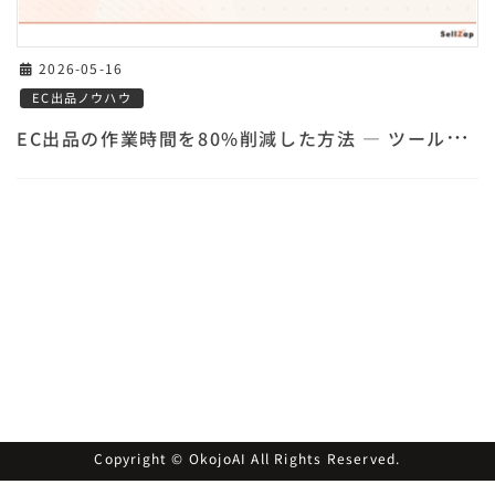
2026-05-16
EC出品ノウハウ
E
C出品の作業時間を80%削減した方法 — ツール活用のビフォーアフター
Copyright © OkojoAI All Rights Reserved.