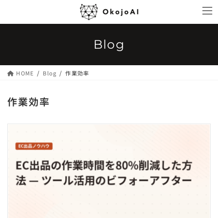
コ
ナ
ン
ビ
テ
ゲ
ン
ー
Blog
ツ
シ
へ
ョ
ス
ン
HOME
Blog
作業効率
キ
に
ッ
移
作業効率
プ
動