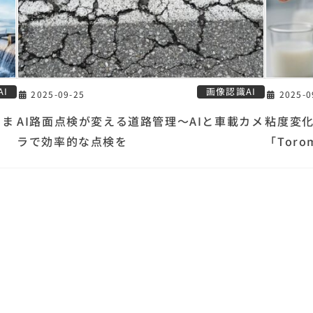
I
画像認識AI
2025-09-25
2025-0
こま
AI路面点検が変える道路管理〜AIと車載カメ
粘度変
ラで効率的な点検を
「Tor