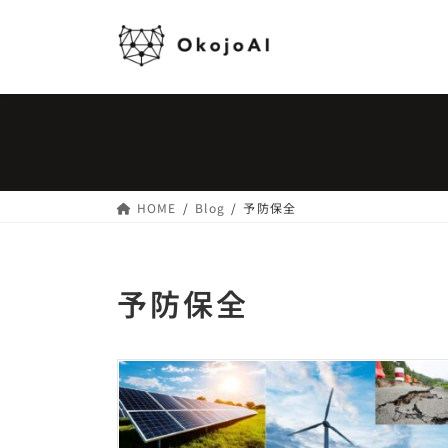
コ
ナ
ン
ビ
テ
ゲ
ン
ー
ツ
シ
へ
ョ
ス
ン
キ
に
ッ
移
HOME
Blog
予防保全
プ
動
予防保全