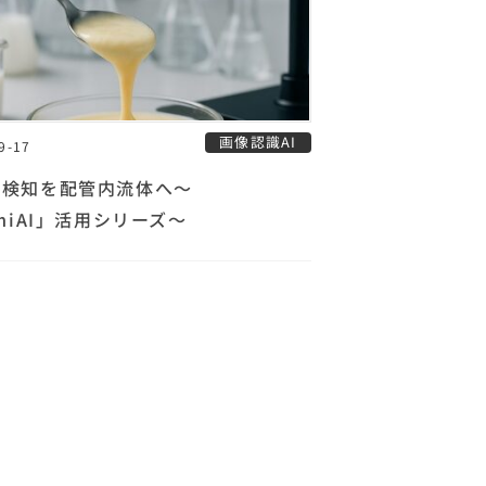
画像認識AI
9-17
化検知を配管内流体へ〜
omiAI」活用シリーズ〜