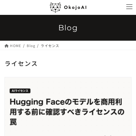
コ
ナ
ン
ビ
テ
ゲ
ン
ー
Blog
ツ
シ
へ
ョ
ス
ン
HOME
Blog
ライセンス
キ
に
ッ
移
ライセンス
プ
動