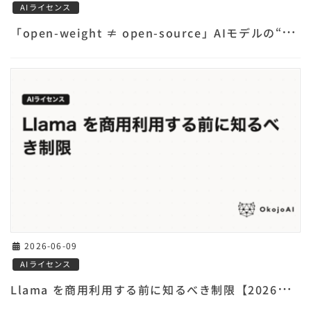
AIライセンス
「
open-weight ≠ open-source」AIモデルの“オープン”を見抜く
2026-06-09
AIライセンス
L
lama を商用利用する前に知るべき制限【2026年版】