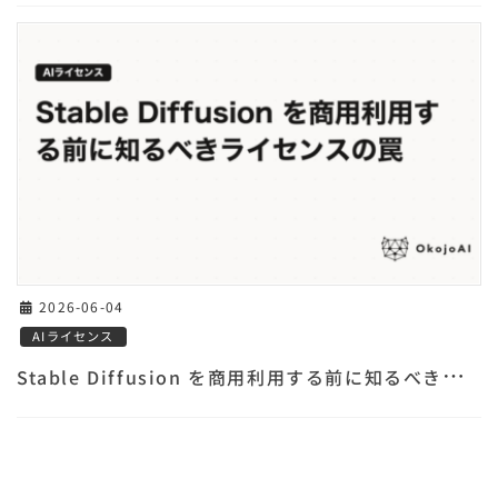
2026-06-04
AIライセンス
S
table Diffusion を商用利用する前に知るべきライセンスの罠【2026年版】