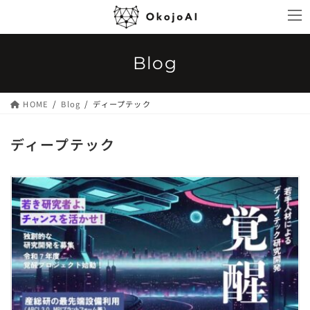
コ
ナ
ン
ビ
テ
ゲ
ン
ー
Blog
ツ
シ
へ
ョ
ス
ン
HOME
Blog
ディープテック
キ
に
ッ
移
ディープテック
プ
動