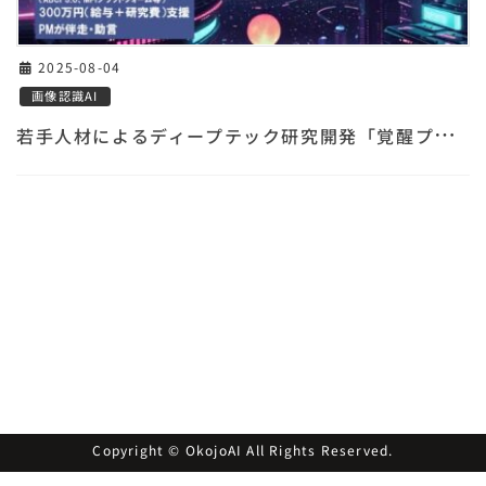
2025-08-04
画像認識AI
若
手人材によるディープテック研究開発「覚醒プロジェクト」
Copyright © OkojoAI All Rights Reserved.