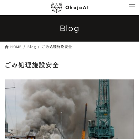
コ
ナ
ン
ビ
テ
ゲ
ン
ー
Blog
ツ
シ
へ
ョ
ス
ン
HOME
Blog
ごみ処理施設安全
キ
に
ッ
移
ごみ処理施設安全
プ
動