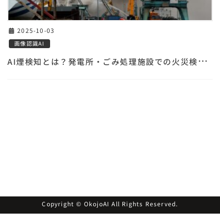
2025-10-03
画像認識AI
A
I煙検知とは？発電所・ごみ処理施設での火災検知を実現
Copyright © OkojoAI All Rights Reserved.